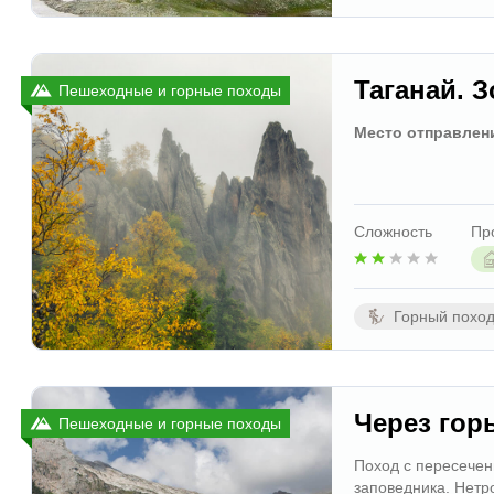
Таганай. 
Пешеходные и горные походы
Место отправлен
Сложность
Пр
Горный похо
Через гор
Пешеходные и горные походы
Поход с пересечен
заповедника. Нетр