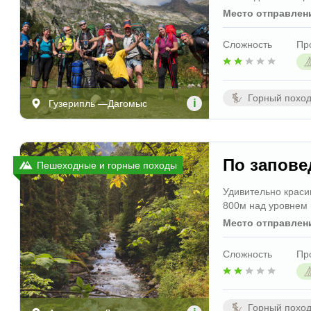
Место отправлен
Сложность
Пр
Горный похо
i
Гузерипль —Дагомыс
По запове
Пешеходные и горные походы
Удивительно краси
800м над уровнем 
Место отправлен
Сложность
Пр
Горный похо