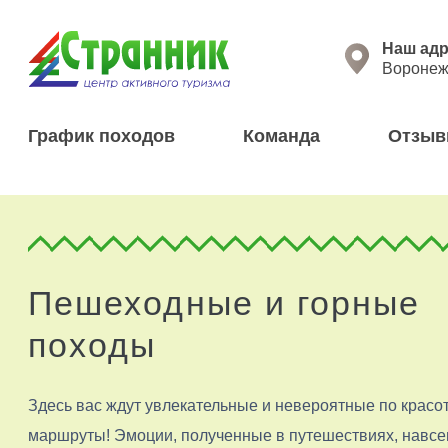
Перейти к основному содержанию
Нажима
Наш адр
Воронеж,
График походов
Команда
Отзы
Пешеходные и горные
походы
Здесь вас ждут увлекательные и невероятные по красо
маршруты! Эмоции, полученные в путешествиях, навсе