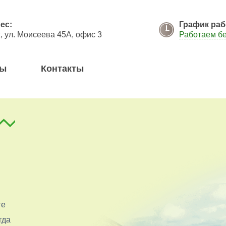
я кнопку "Отправить", я даю согласие на обработку моих персональных данных в соответствии с
ес:
График раб
 ул. Моисеева 45А, офис 3
Работаем б
вы
Контакты
те
гда