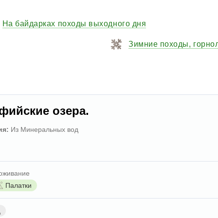
На байдарках походы выходного дня
Зимние походы, горн
фийские озера.
ия:
Из Минеральных вод
оживание
Палатки
д