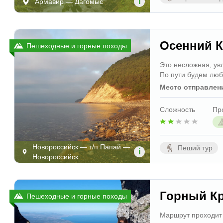
i
Армавир — Дагомыс
Осенний К
Пешеходные и горные походы
Это несложная, ув
По пути будем люб
Место отправлен
Сложность
Пр
Новороссийск — т/п Папай —
Пеший тур
i
Новороссийск
Горный К
Пешеходные и горные походы
Маршрут проходит 