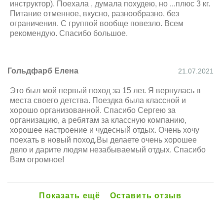
инструктор). Поехала , думала похудею, но ...плюс 3 кг.
неожиданный бонус) Лена и Илья! Наши инструктора.
Питание отменное, вкусно, разнообразно, без
Кормили, поили, каждый день заботились о нас как
ограничения. С группой вообще повезло. Всем
родители, плов с настоящим мясом, которое плыло с
рекомендую. Спасибо большое.
нами в холодильнике, сытные вкусные супы, салаты,
чай кофЭ со сливками, печеньки, все в избытке, и
всегда была добавка и Лена следила, что бы все были
накормлены! Вечером у костра играли в игры, Илья
Гольдфарб Елена
21.07.2021
мастер и импровизатор, а мы ржем и открываем в
себе новые таланты.))) Еще была баня, почти каждый
Это был мой первый поход за 15 лет. Я вернулась в
день, было много дров и всегда был костер,
места своего детства. Поездка была классной и
незабываемые стоянки непохожие и неожиданные(
хорошо организованной. Спасибо Сергею за
на острове) Маршрут сбалансирован, можно и
организацию, а ребятам за классную компанию,
погрести и отдохнуть, даже ходили в музей(
хорошее настроение и чудесный отдых. Очень хочу
потрясающий экскурсовод) Палатки отличные, 1-2-3х
поехать в новый поход.Вы делаете очень хорошее
местные, все разместились как хотели, без
дело и дарите людям незабываемый отдых. Спасибо
подселения. Организация похода на высоте! Еще на
Вам огромное!
стадии координаторов( ответили на все мои вопросы
и утрясли снаряжение в последний день перед
походом) Встретили, отвезли, привезли и высадили
там где надо! А! Еще нет этих- комаров и им
Показать ещё
Оставить отзыв
подобных…)))