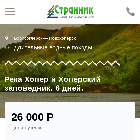
Перейти к основному содержанию
Нажимая кнопку "Отправить", я даю согласие на обработку моих персональных данных в соответствии с
Политикой конфиденциальности
Борисоглебск — Новохоперск
Длительные водные походы
Река Хопер и Хоперский
заповедник. 6 дней.
26 000 Р
Цена путевки