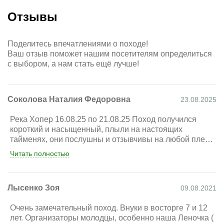
Отзывы
Поделитесь впечатлениями о походе!
Ваш отзыв поможет нашим посетителям определиться
с выбором, а нам стать ещё лучше!
Соколова Наталия Федоровна
23.08.2025
Река Хопер 16.08.25 по 21.08.25 Поход получился
короткий и насыщенный, плыли на настоящих
тайменях, они послушны и отзывчивы на любой плеск
весла ну и грузоподъемность! Река Хопер, пустынные
Читать полностью
заросшие берега, упоительный запах чего то буйно
цветущего, плеск весел, поутру ласковое солнце,
песчаные пляжи, жара, купаемся прям где пристали,
Лысенко Зоя
09.08.2021
следы животных, много следов, ночью крики птиц,
уханье филина( наверное), всем этим можно
Очень замечательный поход. Внуки в восторге 7 и 12
насладиться совсем не думая о хлебе насущном
лет. Организаторы молодцы, особенно наша Леночка (
впрочем как и о дежурстве( это был приятный и