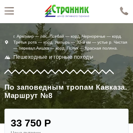
Перейти к основному содержанию
Нажимая кнопку "Отправить", я даю согласие на обработку моих персональных данных в соответствии с
Политикой конфиденциальности
г. Армавир — пос. Псебай — корд. Черноречье — корд.
Третья рота — корд. Умпырь — 30-й км — устье р. Чистая
— перевал Аишха — корд. Пслух — Красная поляна.
Пешеходные и горные походы
По заповедным тропам Кавказа.
Маршрут №8
33 750 Р