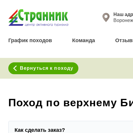
Перейти к основному содержанию
Нажима
Наш адр
Воронеж,
График походов
Команда
Отзы
Вернуться к походу
Поход по верхнему Би
Как сделать заказ?