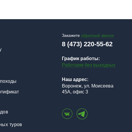
Закажите
обратный звонок
8 (473) 220-55-62
у
График работы:
Работаем без выходных
Наш адрес:
 походы
Воронеж, ул. Моисеева
ртификат
45А, офис 3
одов
ных туров