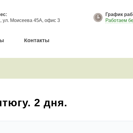
я кнопку "Отправить", я даю согласие на обработку моих персональных данных в соответствии с
ес:
График раб
 ул. Моисеева 45А, офис 3
Работаем б
вы
Контакты
тюгу. 2 дня.