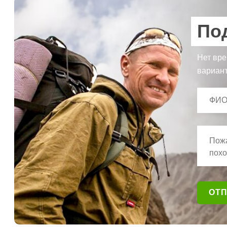
По
Нет вре
вариант