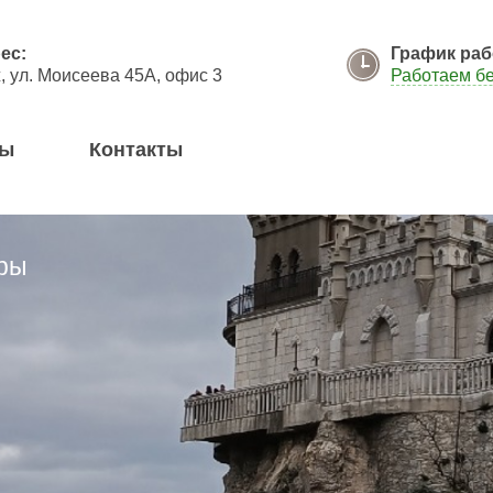
я кнопку "Отправить", я даю согласие на обработку моих персональных данных в соответствии с
ес:
График раб
 ул. Моисеева 45А, офис 3
Работаем б
вы
Контакты
ры