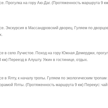
се.
Прогулка на гору Аю-Даг. (Протяженность маршрута 9 км
се.
Экскурсия в Массандровский дворец. Гуляем по дворцов
х.
е в село Лучистое.
Поход на гору Южная Демерджи, прогул
 км)
Переезд в Алушту.
Ужин в гостинице, отдых.
е в Ялту, к началу тропы.
Гуляем по экологическим тропам 
норамой Ялты. (Протяженность маршрута 9 км)
Перекус: чай