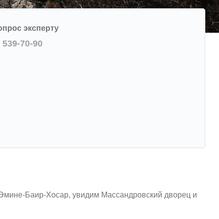
опрос эксперту
) 539-70-90
 Эмине-Баир-Хосар, увидим Массандровский дворец и