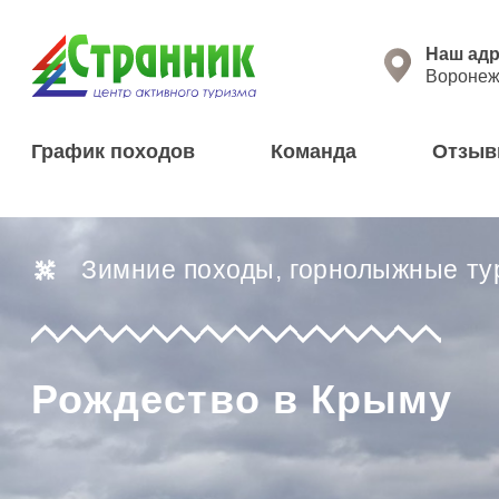
Перейти к основному содержанию
Нажима
Наш адр
Воронеж,
График походов
Команда
Отзы
Зимние походы, горнолыжные ту
Рождество в Крыму