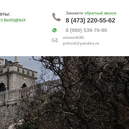
Закажите
обратный звонок
оты:
8 (473) 220-55-62
ез выходных
8 (980) 539-70-90
strannik36-
pohod@yandex.ru