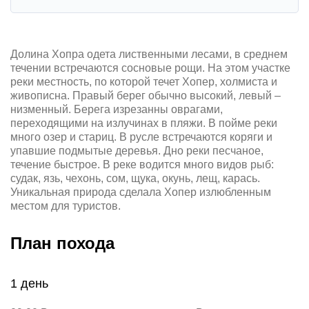
Долина Хопра одета лиственными лесами, в среднем
течении встречаются сосновые рощи. На этом участке
реки местность, по которой течет Хопер, холмиста и
живописна. Правый берег обычно высокий, левый –
низменный. Берега изрезанны оврагами,
переходящими на излучинах в пляжи. В пойме реки
много озер и стариц. В русле встречаются коряги и
упавшие подмытые деревья. Дно реки песчаное,
течение быстрое. В реке водится много видов рыб:
судак, язь, чехонь, сом, щука, окунь, лещ, карась.
Уникальная природа сделала Хопер излюбленным
местом для туристов.
План похода
1 день