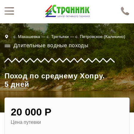
Перейти к основному содержанию
Нажимая кнопку "Отправить", я даю согласие на обработку моих персональных данных в соответствии с
Политикой конфиденциальности
с. Макашевка — с. Третьяки — с. Петровское (Каликино)
Длительные водные походы
Поход по среднему Хопру.
5 дней
20 000 Р
Цена путевки