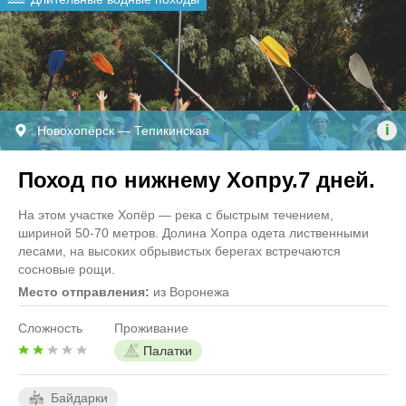
i
Новохопёрск — Тепикинская
Поход по нижнему Хопру.7 дней.
На этом участке Хопёр — река с быстрым течением,
шириной 50-70 метров. Долина Хопра одета лиственными
лесами, на высоких обрывистых берегах встречаются
сосновые рощи.
Место отправления:
из Воронежа
Сложность
Проживание
Палатки
Байдарки