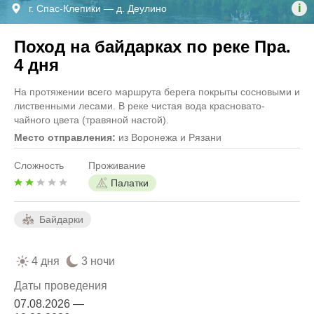
i
г. Спас-Клепики — д. Деулино
Поход на байдарках по реке Пра.
4 дня
На протяжении всего маршрута берега покрыты сосновыми и
лиственными лесами. В реке чистая вода красновато-
чайного цвета (травяной настой).
Место отправления:
из Воронежа и Рязани
Сложность
Проживание
Палатки
Байдарки
4 дня
3 ночи
Даты проведения
07.08.2026 —