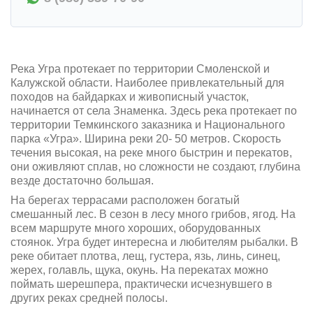
Река Угра протекает по территории Смоленской и
Калужской области. Наиболее привлекательный для
походов на байдарках и живописный участок,
начинается от села Знаменка. Здесь река протекает по
территории Темкинского заказника и Национального
парка «Угра». Ширина реки 20- 50 метров. Скорость
течения высокая, на реке много быстрин и перекатов,
они оживляют сплав, но сложности не создают, глубина
везде достаточно большая.
На берегах террасами расположен богатый
смешанный лес. В сезон в лесу много грибов, ягод. На
всем маршруте много хороших, оборудованных
стоянок. Угра будет интересна и любителям рыбалки. В
реке обитает плотва, лещ, густера, язь, линь, синец,
жерех, голавль, щука, окунь. На перекатах можно
поймать шерешпера, практически исчезнувшего в
других реках средней полосы.