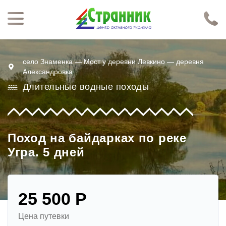
Перейти к основному содержанию
Нажимая кнопку "Отправить", я даю согласие на обработку моих персональных данных в соответствии с
Политикой конфиденциальности
село Знаменка — Мост у деревни Левкино — деревня
Александровка
Длительные водные походы
Поход на байдарках по реке
Угра. 5 дней
25 500 Р
Цена путевки