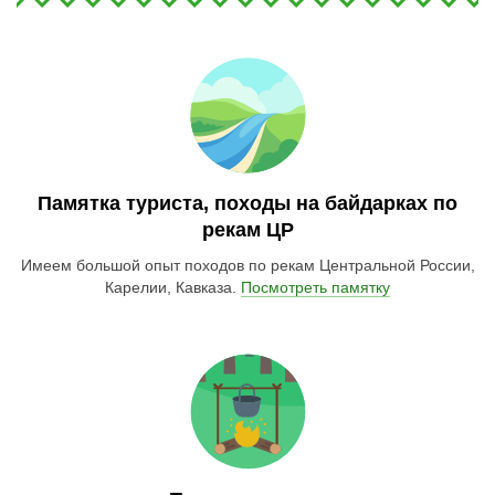
выгрузке вещей, всего нашего скарба. Наш отдых
удался! Впечатления самые радужные, приятные,
наполненные позитивом и чувством благодарности ко
всем причастным к этому отдыху людям! Мы
счастливы, что выбрали вас! Спасибо большое-
прибольшое!
Памятка туриста, походы на байдарках по
рекам ЦР
Имеем большой опыт походов по рекам Центральной России,
Карелии, Кавказа.
Посмотреть памятку