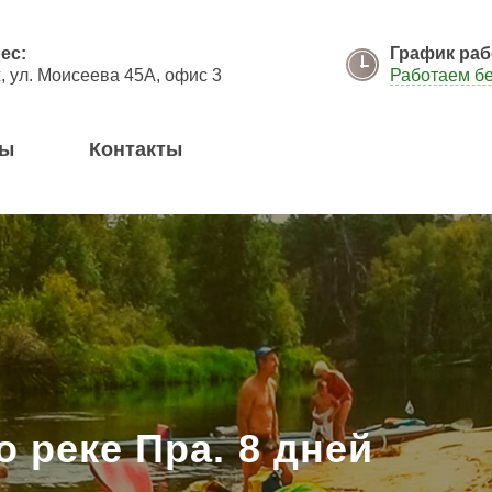
я кнопку "Отправить", я даю согласие на обработку моих персональных данных в соответствии с
ес:
График раб
 ул. Моисеева 45А, офис 3
Работаем б
вы
Контакты
о реке Пра. 8 дней