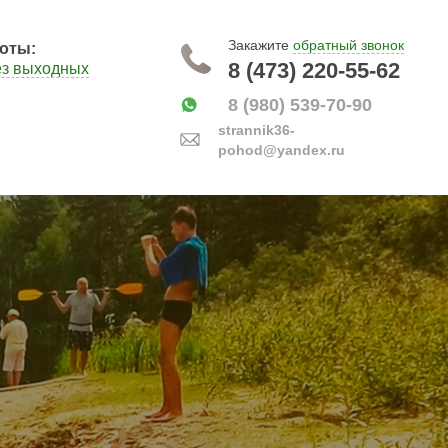
Закажите
обратный звонок
оты:
8 (473) 220-55-62
ез выходных
8 (980) 539-70-90
strannik36-
pohod@yandex.ru