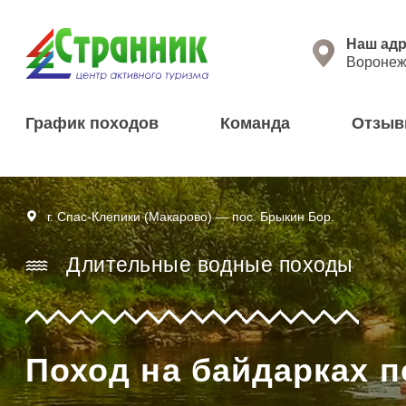
Перейти к основному содержанию
Нажима
Наш адр
Воронеж,
График походов
Команда
Отзы
г. Спас-Клепики (Макарово) — пос. Брыкин Бор.
Длительные водные походы
Поход на байдарках п