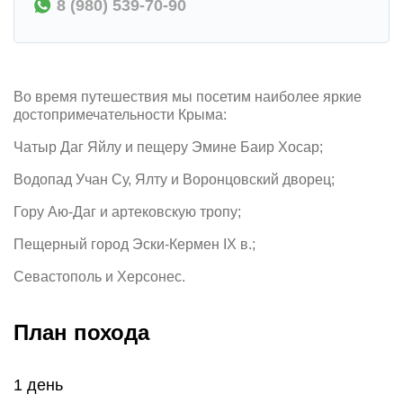
8 (980) 539-70-90
Во время путешествия мы посетим наиболее яркие
достопримечательности Крыма:
Чатыр Даг Яйлу и пещеру Эмине Баир Хосар;
Водопад Учан Су, Ялту и Воронцовский дворец;
Гору Аю-Даг и артековскую тропу;
Пещерный город Эски-Кермен IХ в.;
Севастополь и Херсонес.
План похода
1 день