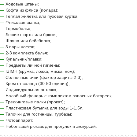
—
Ходовые штаны;
—
Кофта из флиса (полара);
—
Теплая жилетка или пуховая куртка;
—
Флисовая шапка;
—
Термобелье;
—
Легкие шорты или брюки;
—
Шляпа или бейсболка;
—
3 пары носков;
—
2-3 комплекта белья;
—
Купальник/плавки;
—
Предметы личной гигиены;
—
КЛМН (кружка, ложка, миска, нож);
—
Солнечные очки (фактор защиты 2-3);
—
Крем от солнца (30-50 единиц);
—
Индивидуальная аптечка;
—
Налобный фонарь с комплектом запасных батареек;
—
Треккинговые палки (прокат);
—
Пластиковая бутылка для воды 1-1,5л.
—
Тапочки для гостиницы, турбазы;
—
Фотоаппарат;
—
Небольшой рюкзак для прогулок и экскурсий.