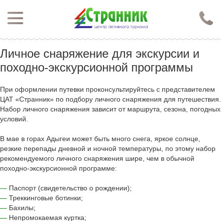
Перейти к основному содержанию
Нажимая кнопку "Отправить", я даю согласие на обработку моих персональных данных в соответствии с
Политикой конфиденциальности
Личное снаряжение для экскурсии и
походно-экскурсионной программы
При оформлении путевки проконсультируйтесь с представителем
ЦАТ «Странник» по подбору личного снаряжения для путешествия.
Набор личного снаряжения зависит от маршрута, сезона, погодных
условий.
В мае в горах Адыгеи может быть много снега, яркое солнце,
резкие перепады дневной и ночной температуры, по этому набор
рекомендуемого личного снаряжения шире, чем в обычной
походно-экскурсионной программе:
—
Паспорт (свидетельство о рождении);
—
Треккинговые ботинки;
—
Бахилы;
—
Непромокаемая куртка;