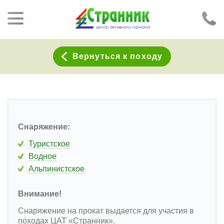
Перейти к основному содержанию
Нажимая кнопку "Отправить", я даю согласие на обработку моих персональных данных в соответствии с
Политикой конфиденциальности
Вернуться к походу
Снаряжение:
Туристское
Водное
Альпинистское
Внимание!
Снаряжение на прокат выдается для участия в
походах ЦАТ «Странник».